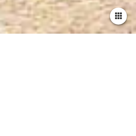
PRESSELOUNGE
Kategorien
alle
PRESSE
2021-04-23
Leitbild der Genossenschaft Jägerhof: Werte und Visionen
des Bergneustädter Zukunftsprojekts vorgestellt -
Pressemitteilung vom 05.03.2021
Bergneustadt, den 5.3.2021. – Die Genossenschaft Jägerhof hat
sich ein Leitbild gegeben, mit dem ihre Werte und ihre Mission,
das Selbstverständnis und die Visionen des Zukunftsprojekts in
der Bergneustädter Altstadt festgeschrieben werden. Das
Leitbild wurde kürzlich vom ehrenamtlich tätigen
Koordinierungsrat verabschiedet, der sich in der
Übergangsphase bis zum Eintrag in das