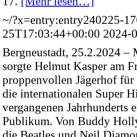
17.
[Mehr lesen…]
~/?x=entry:entry240225-1
25T17:03:44+00:00
2024-
Bergneustadt, 25.2.2024 – 
sorgte Helmut Kasper am Fr
proppenvollen Jägerhof für
die internationalen Super Hi
vergangenen Jahrhunderts e
Publikum. Von Buddy Holly
die Beatles und Neil Diamo