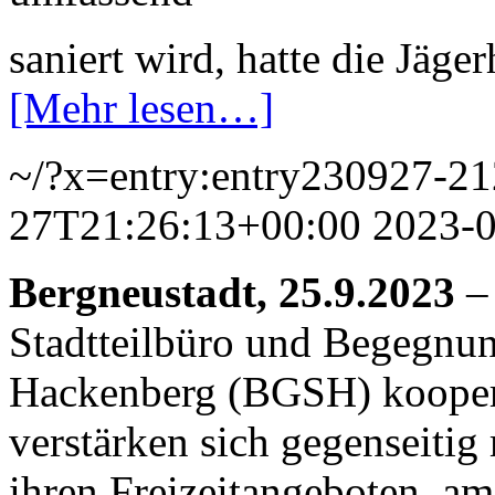
saniert wird, hatte die Jäg
[Mehr lesen…]
~/?x=entry:entry230927-2
27T21:26:13+00:00
2023-
Bergneustadt, 25.9.2023
– 
Stadtteilbüro und Begegnun
Hackenberg (BGSH) kooperi
verstärken sich gegenseitig 
ihren Freizeitangeboten, a